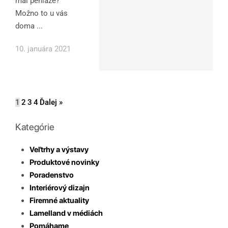
mal peniaze?
Možno to u vás
doma ...
10. januára 2021
1
2
3
4
Ďalej »
Kategórie
Veľtrhy a výstavy
Produktové novinky
Poradenstvo
Interiérový dizajn
Firemné aktuality
Lamelland v médiách
Pomáhame