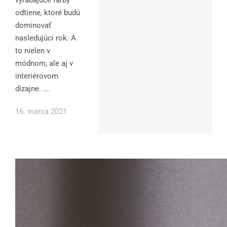
vyrábajúce farby
odtiene, ktoré budú
dominovať
nasledujúci rok. A
to nielen v
módnom, ale aj v
interiérovom
dizajne. ...
16. marca 2021