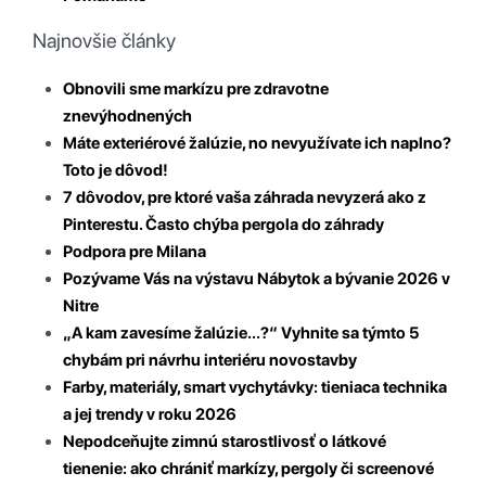
Najnovšie články
Obnovili sme markízu pre zdravotne
znevýhodnených
Máte exteriérové žalúzie, no nevyužívate ich naplno?
Toto je dôvod!
7 dôvodov, pre ktoré vaša záhrada nevyzerá ako z
Pinterestu. Často chýba pergola do záhrady
Podpora pre Milana
Pozývame Vás na výstavu Nábytok a bývanie 2026 v
Nitre
„A kam zavesíme žalúzie…?“ Vyhnite sa týmto 5
chybám pri návrhu interiéru novostavby
Farby, materiály, smart vychytávky: tieniaca technika
a jej trendy v roku 2026
Nepodceňujte zimnú starostlivosť o látkové
tienenie: ako chrániť markízy, pergoly či screenové