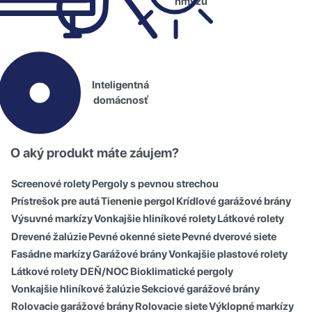
hmyzu
Inteligentná
domácnosť
O aký produkt máte záujem?
Screenové rolety
Pergoly s pevnou strechou
Prístrešok pre autá
Tienenie pergol
Krídlové garážové brány
Výsuvné markízy
Vonkajšie hliníkové rolety
Látkové rolety
Drevené žalúzie
Pevné okenné siete
Pevné dverové siete
Fasádne markízy
Garážové brány
Vonkajšie plastové rolety
Látkové rolety DEŇ/NOC
Bioklimatické pergoly
Vonkajšie hliníkové žalúzie
Sekciové garážové brány
Rolovacie garážové brány
Rolovacie siete
Výklopné markízy