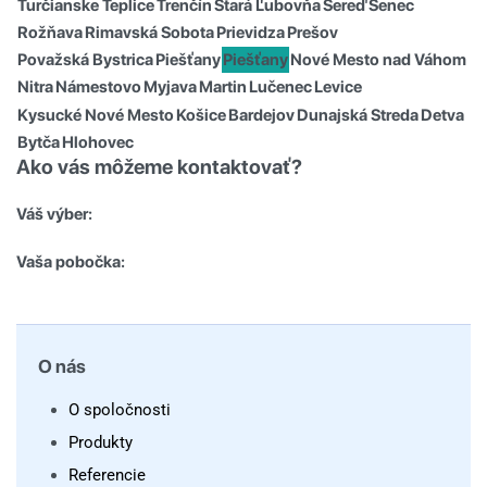
Turčianske Teplice
Trenčín
Stará Ľubovňa
Sereď
Senec
Rožňava
Rimavská Sobota
Prievidza
Prešov
Považská Bystrica
Piešťany
Piešťany
Nové Mesto nad Váhom
Nitra
Námestovo
Myjava
Martin
Lučenec
Levice
Kysucké Nové Mesto
Košice
Bardejov
Dunajská Streda
Detva
Bytča
Hlohovec
Ako vás môžeme kontaktovať?
Váš výber:
Vaša pobočka:
O nás
O spoločnosti
Produkty
Referencie