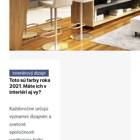
Interiérový dizajn
Toto sú farby roka
2021. Máte ich v
interiéri aj vy?
Každoročne určujú
významní dizajnéri a
svetové
spoločnosti