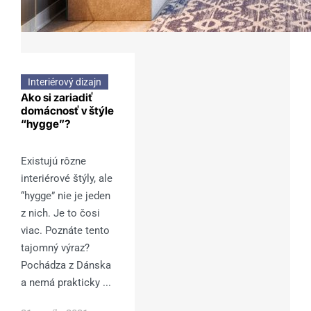
Interiérový dizajn
Ako si zariadiť
domácnosť v štýle
“hygge”?
Existujú rôzne
interiérové štýly, ale
“hygge” nie je jeden
z nich. Je to čosi
viac. Poznáte tento
tajomný výraz?
Pochádza z Dánska
a nemá prakticky ...