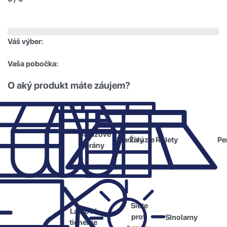
Váš výber:
Vaša pobočka:
O aký produkt máte záujem?
Garážové
Žalúzie
Rolety
Markízy
Pe
brány
Siete
Látkové
proti
Slnolamy
tienenie