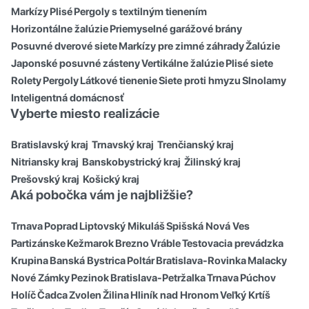
Markízy
Plisé
Pergoly s textilným tienením
Horizontálne žalúzie
Priemyselné garážové brány
Posuvné dverové siete
Markízy pre zimné záhrady
Žalúzie
Japonské posuvné zásteny
Vertikálne žalúzie
Plisé siete
Rolety
Pergoly
Látkové tienenie
Siete proti hmyzu
Slnolamy
Inteligentná domácnosť
Vyberte miesto realizácie
Bratislavský kraj
Trnavský kraj
Trenčianský kraj
Nitriansky kraj
Banskobystrický kraj
Žilinský kraj
Prešovský kraj
Košický kraj
Aká pobočka vám je najbližšie?
Trnava
Poprad
Liptovský Mikuláš
Spišská Nová Ves
Partizánske
Kežmarok
Brezno
Vráble
Testovacia prevádzka
Krupina
Banská Bystrica
Poltár
Bratislava-Rovinka
Malacky
Nové Zámky
Pezinok
Bratislava-Petržalka
Trnava
Púchov
Holíč
Čadca
Zvolen
Žilina
Hliník nad Hronom
Veľký Krtíš