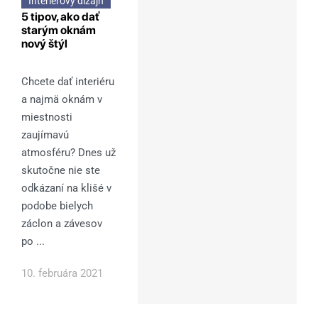
Interiérový dizajn
5 tipov, ako dať
starým oknám
nový štýl
Chcete dať interiéru
a najmä oknám v
miestnosti
zaujímavú
atmosféru? Dnes už
skutočne nie ste
odkázaní na klišé v
podobe bielych
záclon a závesov
po ...
10. februára 2021