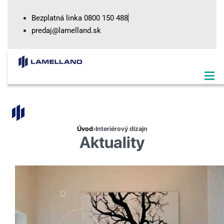
Skip
Bezplatná linka 0800 150 488
to
predaj@lamelland.sk
content
SEARCH
OPEN
Úvod
›
Interiérový dizajn
Aktuality