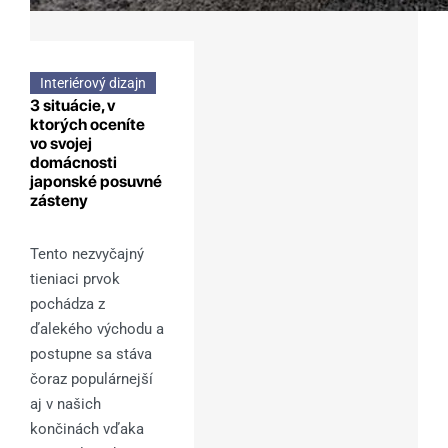
Interiérový dizajn
3 situácie, v
ktorých oceníte
vo svojej
domácnosti
japonské posuvné
zásteny
Tento nezvyčajný
tieniaci prvok
pochádza z
ďalekého východu a
postupne sa stáva
čoraz populárnejší
aj v našich
končinách vďaka