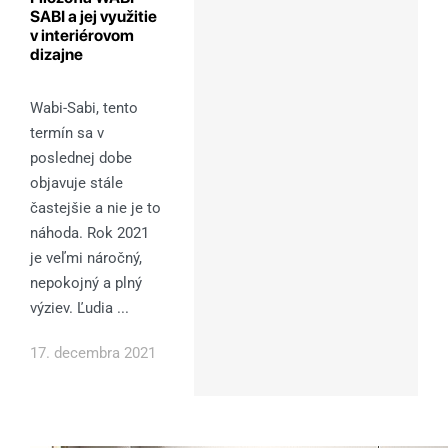
SABI a jej využitie
v interiérovom
dizajne
Wabi-Sabi, tento
termín sa v
poslednej dobe
objavuje stále
častejšie a nie je to
náhoda. Rok 2021
je veľmi náročný,
nepokojný a plný
výziev. Ľudia ...
17. decembra 2021