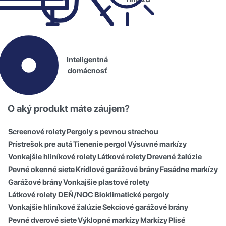
Inteligentná
domácnosť
O aký produkt máte záujem?
Screenové rolety
Pergoly s pevnou strechou
Prístrešok pre autá
Tienenie pergol
Výsuvné markízy
Vonkajšie hliníkové rolety
Látkové rolety
Drevené žalúzie
Pevné okenné siete
Krídlové garážové brány
Fasádne markízy
Garážové brány
Vonkajšie plastové rolety
Látkové rolety DEŇ/NOC
Bioklimatické pergoly
Vonkajšie hliníkové žalúzie
Sekciové garážové brány
Pevné dverové siete
Výklopné markízy
Markízy
Plisé