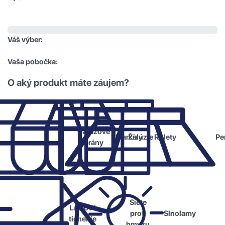
Váš výber:
Vaša pobočka:
O aký produkt máte záujem?
Garážové
Žalúzie
Rolety
Markízy
Pe
brány
Siete
Látkové
proti
Slnolamy
tienenie
hmyzu