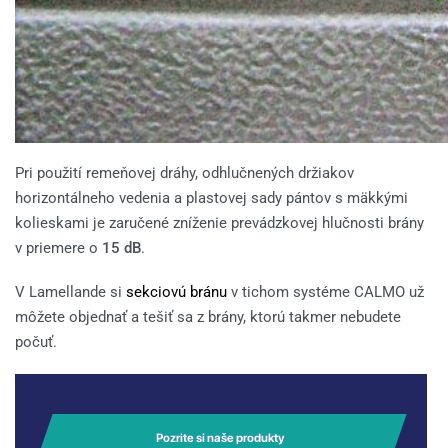
Pri použití remeňovej dráhy, odhlučnených držiakov
horizontálneho vedenia a plastovej sady pántov s mäkkými
kolieskami je zaručené zníženie prevádzkovej hlučnosti brány
v priemere o
15 dB
.
V Lamellande si
sekciovú bránu
v tichom systéme CALMO už
môžete objednať a tešiť sa z brány, ktorú takmer nebudete
počuť.
Pozrite si naše produkty