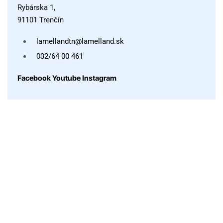
Rybárska 1,
91101 Trenčín
lamellandtn@lamelland.sk
032/64 00 461
Facebook
Youtube
Instagram
Rýchly kontakt
Potrebujete poradiť pri špecifikácii produktu, alebo si
neviete s niečím rady? Napíšte nám správu, obratom