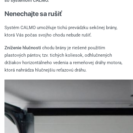
so systémom CALMO.
Nenechajte sa rušiť
Systém CALMO umožňuje tichú prevádzku sekčnej brány,
ktorá Vás počas svojho chodu nebude rušiť.
Zníženie hlučnosti
chodu brány je riešené použitím
plastových pántov, tzv. tichých koliesok, odhlučnených
držiakov horizontálneho vedenia a remeňovej dráhy motora,
ktorá nahrádza hlučnejšiu reťazovú dráhu.