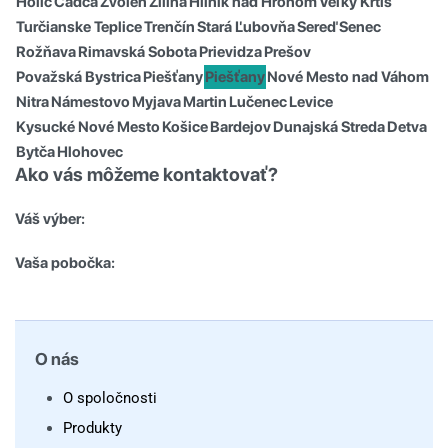
Holíč
Čadca
Zvolen
Žilina
Hliník nad Hronom
Veľký Krtíš
Turčianske Teplice
Trenčín
Stará Ľubovňa
Sereď
Senec
Rožňava
Rimavská Sobota
Prievidza
Prešov
Považská Bystrica
Piešťany
Piešťany
Nové Mesto nad Váhom
Nitra
Námestovo
Myjava
Martin
Lučenec
Levice
Kysucké Nové Mesto
Košice
Bardejov
Dunajská Streda
Detva
Bytča
Hlohovec
Ako vás môžeme kontaktovať?
Váš výber:
Vaša pobočka:
O nás
O spoločnosti
Produkty