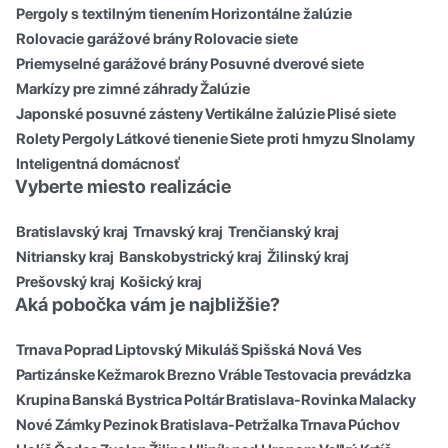
Pergoly s textilným tienením
Horizontálne žalúzie
Rolovacie garážové brány
Rolovacie siete
Priemyselné garážové brány
Posuvné dverové siete
Markízy pre zimné záhrady
Žalúzie
Japonské posuvné zásteny
Vertikálne žalúzie
Plisé siete
Rolety
Pergoly
Látkové tienenie
Siete proti hmyzu
Slnolamy
Inteligentná domácnosť
Vyberte miesto realizácie
Bratislavský kraj
Trnavský kraj
Trenčianský kraj
Nitriansky kraj
Banskobystrický kraj
Žilinský kraj
Prešovský kraj
Košický kraj
Aká pobočka vám je najbližšie?
Trnava
Poprad
Liptovský Mikuláš
Spišská Nová Ves
Partizánske
Kežmarok
Brezno
Vráble
Testovacia prevádzka
Krupina
Banská Bystrica
Poltár
Bratislava-Rovinka
Malacky
Nové Zámky
Pezinok
Bratislava-Petržalka
Trnava
Púchov