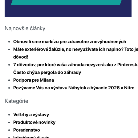
Najnovšie články
Obnovili sme markízu pre zdravotne znevýhodnených
Máte exteriérové žalúzie, no nevyužívate ich naplno? Toto j
dôvod!
7 dôvodov, pre ktoré vaša záhrada nevyzerá ako z Pinterestu
Často chýba pergola do záhrady
Podpora pre Milana
Pozývame Vás na výstavu Nábytok a bývanie 2026 v Nitre
Kategórie
Veľtrhy a výstavy
Produktové novinky
Poradenstvo
Interiérový dizajn