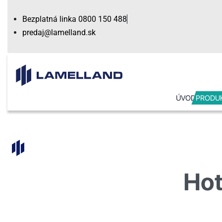
Skip
Bezplatná linka 0800 150 488
to
predaj@lamelland.sk
content
ÚVOD
PRODU
SEARCH
OPEN
Hot