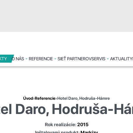
KTY
O NÁS
REFERENCIE
SIEŤ PARTNEROV
SERVIS
AKTUALITY
Úvod
›
Referencie
›
Hotel Daro, Hodruša-Hámre
el Daro, Hodruša-H
Rok realizácie:
2015
Inštalovaný produkt:
Markízy