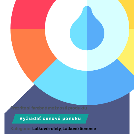
Prezrite si farebné možnosti produktu
Vyžiadať cenovú ponuku
Kategórie:
Látkové rolety
,
Látkové tienenie