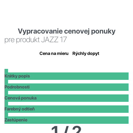
Vypracovanie cenovej ponuky
pre produkt JAZZ 17
Cena na mieru
Rýchly dopyt
Krátky popis
Podrobnosti
Cenová ponuka
Farebný odtieň
Zastúpenie
1
/ 2