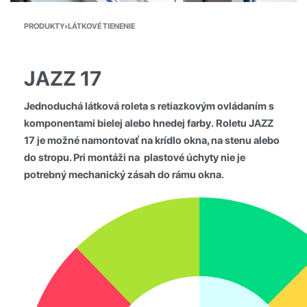
PRODUKTY
›
LÁTKOVÉ TIENENIE
JAZZ 17
Jednoduchá látková roleta s
retiazkovým ovládaním
s
komponentami
bielej alebo hnedej farby
.
Roletu JAZZ
17
je možné namontovať na krídlo okna, na stenu alebo
do stropu. Pri montáži na
plastové úchyty nie je
potrebný mechanický zásah
do rámu okna.