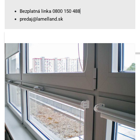
Skip
Bezplatná linka 0800 150 488
to
predaj@lamelland.sk
content
SEARCH
OPEN