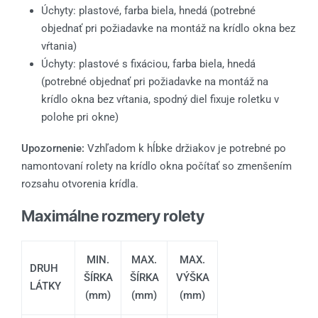
Úchyty: plastové, farba biela, hnedá (potrebné
objednať pri požiadavke na montáž na krídlo okna bez
vŕtania)
Úchyty: plastové s fixáciou, farba biela, hnedá
(potrebné objednať pri požiadavke na montáž na
krídlo okna bez vŕtania, spodný diel fixuje roletku v
polohe pri okne)
Upozornenie:
Vzhľadom k hĺbke držiakov je potrebné po
namontovaní rolety na krídlo okna počítať so zmenšením
rozsahu otvorenia krídla.
Maximálne rozmery rolety
MIN.
MAX.
MAX.
DRUH
ŠÍRKA
ŠÍRKA
VÝŠKA
LÁTKY
(mm)
(mm)
(mm)